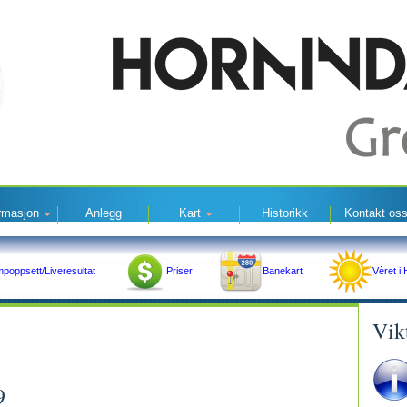
ormasjon
Anlegg
Kart
Historikk
Kontakt os
poppsett/Liveresultat
Priser
Banekart
Vèret i 
Vik
9