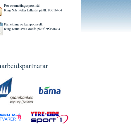
For overnattingsspørsmål:
Ring Nils Petter Lillestøl på tlf. 95016464
Påmelding og kampoppsett:
Ring Knut Ove Grodås på tlf. 95198434
arbeidspartnarar