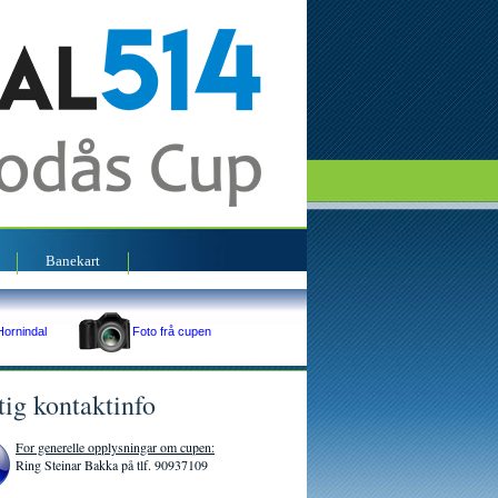
s
Banekart
Hornindal
Foto frå cupen
tig kontaktinfo
For generelle opplysningar om cupen:
Ring Steinar Bakka på tlf. 90937109