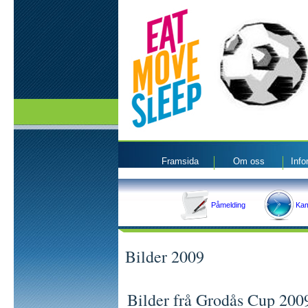
Framsida
Om oss
Inf
Påmelding
Kam
Bilder 2009
Bilder frå Grodås Cup 200