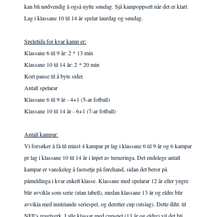
kan bli nødvendig å også nytte søndag. Sjå kampoppsett når det er klart.
Lag i klassane 10 til 14 år spelar laurdag og søndag.
Speletida for kvar kamp er:
Klassane 6 til 9 år: 2 * 13 min
Klassane 10 til 14 år: 2 * 20 min
Kort pause til å byte sider.
Antall spelarar
Klassane 6 til 9 år - 4+1 (5-ar fotball)
Klassane 10 til 14 år - 6+1 (7-ar fotball)
Antall kampar:
Vi forsøker å få til minst 4 kampar pr lag i klassane 6 til 9 år og 6 kampar
pr lag i klassane 10 til 14 år i løpet av turneringa. Det endelege antall
kampar er vanskeleg å fastsetje på førehand, sidan det beror på
påmeldinga i kvar enkelt klasse. Klassane med spelarar 12 år eller yngre
blir avvikla som serie (utan tabell), medan klassane 13 år og eldre blir
avvikla med innleiande seriespel, og deretter cup (utslag). Dette ihht. til
NFF's regelverk. I alle klassar med cupspel (13 år og eldre) vil det bli