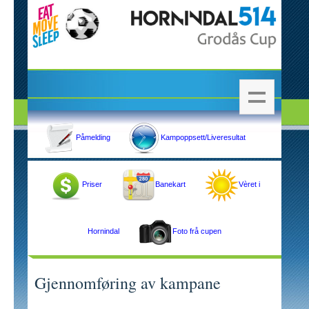
Påmelding
Kampoppsett/Liveresultat
Priser
Banekart
Vèret i
Hornindal
Foto frå cupen
Gjennomføring av kampane