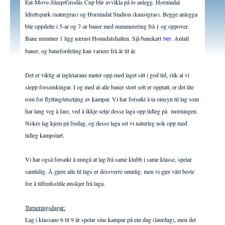
Eat-Move-Sleep/Grodås Cup blir avvikla på to anlegg. Hornindal
Idrettspark (naturgras) og Hornindal Stadion (kunstgras). Begge anlegga
blir oppdelte i 5-ar og 7-ar baner med nummerering frå 1 og oppover.
Bane nummer 1 ligg nærast Honndalshallen. Sjå banekart
. Antall
her
baner, og banefordeling kan variere frå år til år.
Det er viktig at lagleiarane møter opp med laget sitt i god tid, slik at vi
slepp forseinkingar. I og med at alle baner stort sett er opptatt, er det lite
rom for flytting/utsetjing av kampar. Vi har forsøkt å ta omsyn til lag som
har lang veg å fare, ved å ikkje setje desse laga opp tidleg på morningen.
Nokre lag kjem på fredag, og desse laga set vi naturleg nok opp med
tidleg kampstart.
Vi har også forsøkt å unngå at lag frå same klubb i same klasse, spelar
samtidig. Å gjere alle til lags er dessverre umulig, men vi gjer vårt beste
for å tilfredsstille ønskjer frå laga.
Turneringsdagar:
Lag i klassane 6 til 9 år spelar sine kampar på ein dag (laurdag), men det