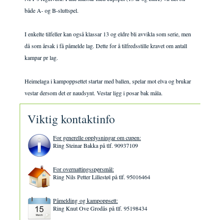
både A- og B-sluttspel.
I enkelte tilfeller kan også klassar 13 og eldre bli avvikla som serie, men
då som årsak i få påmelde lag. Dette for å tilfredsstille kravet om antall
kampar pr lag.
Heimelaga i kampoppsettet startar med ballen, spelar mot elva og brukar
vestar dersom det er naudsynt. Vestar ligg i posar bak måla.
Viktig kontaktinfo
For generelle opplysningar om cupen:
Ring Steinar Bakka på tlf. 90937109
For overnattingsspørsmål:
Ring Nils Petter Lillestøl på tlf. 95016464
Påmelding og kampoppsett:
Ring Knut Ove Grodås på tlf. 95198434