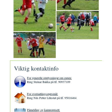
Viktig kontaktinfo
For generelle opplysningar om cupen:
Ring Steinar Bakka på tlf. 90937109
For overnattingsspørsmål:
Ring Nils Petter Lillestøl på tlf. 95016464
Påmelding og kampoppsett: