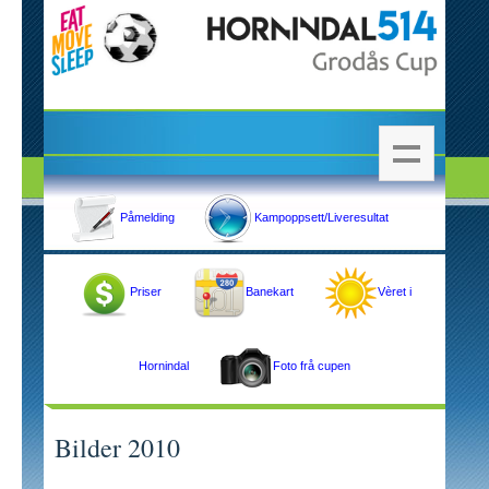
Påmelding
Kampoppsett/Liveresultat
Priser
Banekart
Vèret i
Hornindal
Foto frå cupen
Bilder 2010